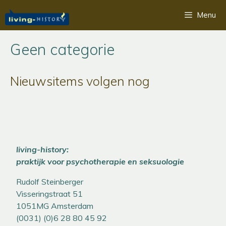
Ga
Menu
naar
de
inhoud
Geen categorie
Nieuwsitems volgen nog
living-history:
praktijk voor psychotherapie en seksuologie
Rudolf Steinberger
Visseringstraat 51
1051MG Amsterdam
(0031) (0)6 28 80 45 92